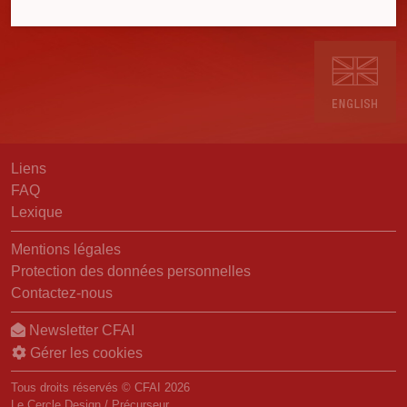
Liens
FAQ
Lexique
Mentions légales
Protection des données personnelles
Contactez-nous
Newsletter CFAI
Gérer les cookies
Tous droits réservés © CFAI 2026
Le Cercle Design
/
Précurseur